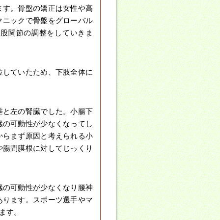
ます。骨盤の矯正は女性や高
クニックで骨盤をグローバル
、股関節の調整をしていきま
位していたため、下肢全体に
垂と左の腎臓でした。小腸下
臓の可動性が少なくなってし
からまず原因と考えられる小
や腸間膜根に対してじっくり
臓の可動性が少なくなり腰神
あります。スポーツ選手やマ
ます。