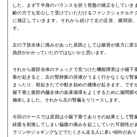
した。まず下半身のバランスを担う骨盤の矯正をしていき
齢の方でも安心して受けていただけるファンクショナルテ
に矯正していきます。それから続けて左の足首、膝関節
す。
左の下肢全体に痛みがあった原因としては腸骨が後方に変
負担がかかっていたのではないかと思います。
それから腹部全体のチェックで見つけた機能障害は小腸下
垂が起きると、左の腎静脈の排液がうまく行かなくなり腎
まったり、朝起きたてや動き始めの腰痛が起きます。です
腸下垂と腹部内臓全体の血液循環をよくするために腸間膜
施術しました。それから左の腎臓をリリースします。
今回のケースでは原因は小腸下垂でありその結果として腎
経叢を刺激してしまい脇腹の痛みを起こしていた可能性が
ラソンやジョギングなどでたくさん走る人に多い傾向があり