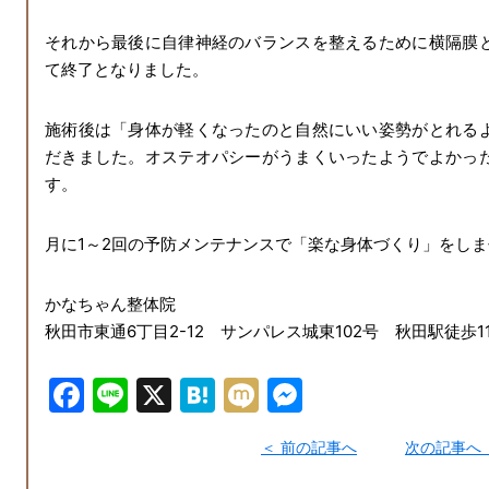
それから最後に自律神経のバランスを整えるために横隔膜
て終了となりました。
施術後は「身体が軽くなったのと自然にいい姿勢がとれる
だきました。オステオパシーがうまくいったようでよかっ
す。
月に1～2回の予防メンテナンスで「楽な身体づくり」をし
かなちゃん整体院
秋田市東通6丁目2-12 サンパレス城東102号 秋田駅徒歩1
F
Li
X
H
M
M
a
n
at
ix
e
前の記事へ
次の記事へ
c
e
e
i
s