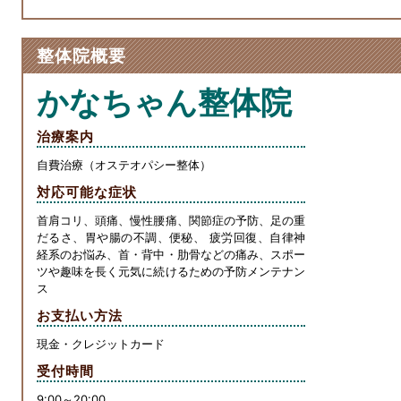
e
n
s
b
a
e
整体院概要
o
n
o
g
かなちゃん整体院
k
er
治療案内
自費治療（オステオパシー整体）
対応可能な症状
首肩コリ、頭痛、慢性腰痛、関節症の予防、足の重
だるさ、胃や腸の不調、便秘、 疲労回復、自律神
経系のお悩み、首・背中・肋骨などの痛み、スポー
ツや趣味を長く元気に続けるための予防メンテナン
ス
お支払い方法
現金・クレジットカード
受付時間
9:00～20:00