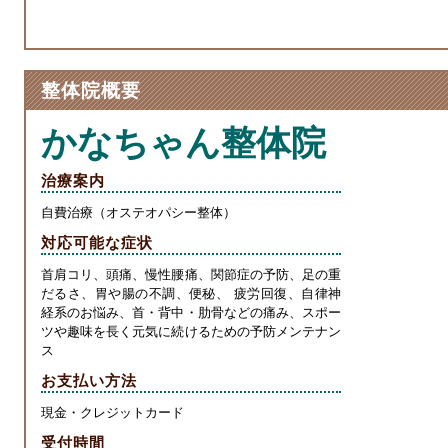
c
e
e
i
s
e
n
s
b
a
e
整体院概要
o
n
o
g
かなちゃん整体院
k
er
治療案内
自費治療（オステオパシー整体）
対応可能な症状
首肩コリ、頭痛、慢性腰痛、関節症の予防、足の重
だるさ、胃や腸の不調、便秘、 疲労回復、自律神
経系のお悩み、首・背中・肋骨などの痛み、スポー
ツや趣味を長く元気に続けるための予防メンテナン
ス
お支払い方法
現金・クレジットカード
受付時間