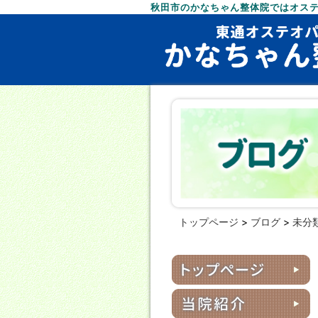
秋田市のかなちゃん整体院ではオス
トップページ
>
ブログ
>
未分