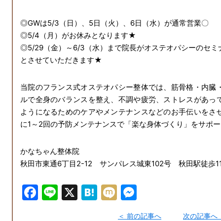
◎GWは5/3（日）、5日（火）、6日（水）が通常営業〇
◎5/4（月）がお休みとなります★
◎5/29（金）～6/3（水）まで院長がオステオパシーのセ
とさせていただきます★
当院のフランス式オステオパシー整体では、筋骨格・内臓
ルで全身のバランスを整え、不調や疲労、ストレスがあっ
ようになるためのケアやメンテナンスなどのお手伝いをさ
に1～2回の予防メンテナンスで「楽な身体づくり」をサポ
かなちゃん整体院
秋田市東通6丁目2-12 サンパレス城東102号 秋田駅徒歩1
F
Li
X
H
M
M
a
n
at
ix
e
前の記事へ
次の記事へ