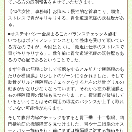
ている方の症例報告をさせていただきます。
【40代女性、事務職】お悩み：慢性的な首肩こり、頭痛、
ストレスで胃がキリキリする、胃食道逆流症の既往歴があ
る。
■オステオパシー全身まるごとバランスチェック＆施術
いつもはボディメンテナンスとして整体を受けて頂いてい
る方なのですが、今回はとくに「最近は仕事のストレスで
胃がキリキリする」。数年前に胃食道逆流症の既往歴もあ
るので心配であるということでした。
まず全身の筋膜に対して傾聴をすると左前方で横隔膜のあ
たりか横隔膜より少し下のゾーンに引かれました。そして
肋骨グリルと横隔膜のチェックをすると左の肋骨グリルの
動きがかなり少なくなっています。それから左の横隔膜と
右の横隔膜脚の緊張も見つかりました。横隔膜が緊張して
いるということはその周辺の環境のバランスが上手く取れ
ていない可能性があります。
そして腹部内臓のチェックをすると胃下垂、十二指腸、幽
門括約筋の機能障害を見つけました。胃や十二指腸のオス
テオパシー施術を行う前にまずは横隔膜に対する施術を行