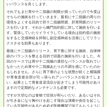
いバランスを良くします。
それでもまだ胃や十二指腸の制限が残っていたので今度は
そちらの施術を行っていきます。最初に十二指腸の周りの
環境をよくする目的で肝十二指腸間膜、肝胃間膜のリリー
スを行います。それから幽門括約筋に対して施術を行いま
す。緊張していたりイライラしている場合は括約筋の施術
をすると交感神経を抑制し副交感神経を活発にしてリラッ
クスさせる効果もあります。
最後に十二指腸のリリース、胃下垂に対する施術、自律神
経のバランスを整える目的で頭蓋の施術を行いました。今
回のケースでは胃や十二指腸の適切なバランスが取れてい
なかったため胃や十二指腸あたりの不調を感じていたのか
もしれません。さらに胃下垂のような状態が続くと横隔膜
や胃食道接合部が引っ張られアンバランスが起きてしま
い、結果として胃食道逆流症が起きてしまう可能性があり
ますので定期的なメンテナンスも必要です。
ですが大切なのは食物で症状が和らいだり、あるいはそれ
が引き金になり胸やけを起こす場合は潰瘍や炎症を起こし
ている可能性があるため必ず医療機関で診てもらうように