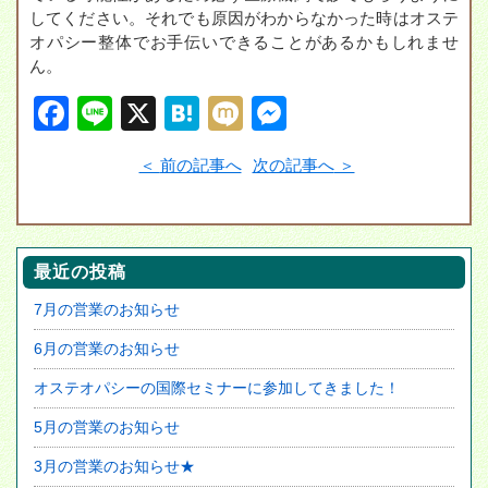
してください。それでも原因がわからなかった時はオステ
オパシー整体でお手伝いできることがあるかもしれませ
ん。
F
Li
X
H
M
M
a
n
at
ixi
e
前の記事へ
次の記事へ
c
e
e
ss
e
n
e
b
a
n
最近の投稿
o
g
7月の営業のお知らせ
o
er
k
6月の営業のお知らせ
オステオパシーの国際セミナーに参加してきました！
5月の営業のお知らせ
3月の営業のお知らせ★