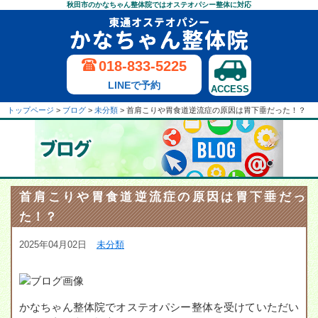
秋田市のかなちゃん整体院ではオステオパシー整体に対応
018-833-5225
LINEで予約
ACCESS
トップページ
>
ブログ
>
未分類
>
首肩こりや胃食道逆流症の原因は胃下垂だった！？
首肩こりや胃食道逆流症の原因は胃下垂だっ
た！？
2025年04月02日
未分類
かなちゃん整体院でオステオパシー整体を受けていただい