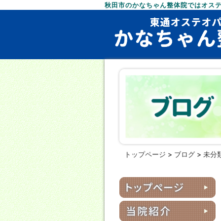
秋田市のかなちゃん整体院ではオス
トップページ
>
ブログ
>
未分