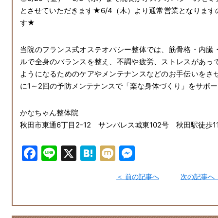
とさせていただきます★6/4（木）より通常営業となりま
す★
当院のフランス式オステオパシー整体では、筋骨格・内臓
ルで全身のバランスを整え、不調や疲労、ストレスがあっ
ようになるためのケアやメンテナンスなどのお手伝いをさ
に1～2回の予防メンテナンスで「楽な身体づくり」をサポ
かなちゃん整体院
秋田市東通6丁目2-12 サンパレス城東102号 秋田駅徒歩1
F
Li
X
H
M
M
a
n
at
ix
e
前の記事へ
次の記事へ
c
e
e
i
s
e
n
s
b
a
e