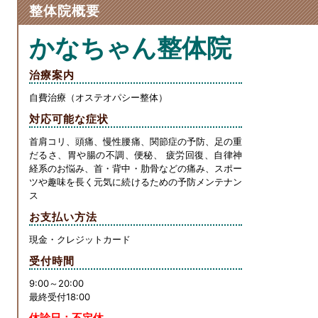
整体院概要
o
n
o
g
かなちゃん整体院
k
er
治療案内
自費治療（オステオパシー整体）
対応可能な症状
首肩コリ、頭痛、慢性腰痛、関節症の予防、足の重
だるさ、胃や腸の不調、便秘、 疲労回復、自律神
経系のお悩み、首・背中・肋骨などの痛み、スポー
ツや趣味を長く元気に続けるための予防メンテナン
ス
お支払い方法
現金・クレジットカード
受付時間
9:00～20:00
最終受付18:00
休診日：
不定休