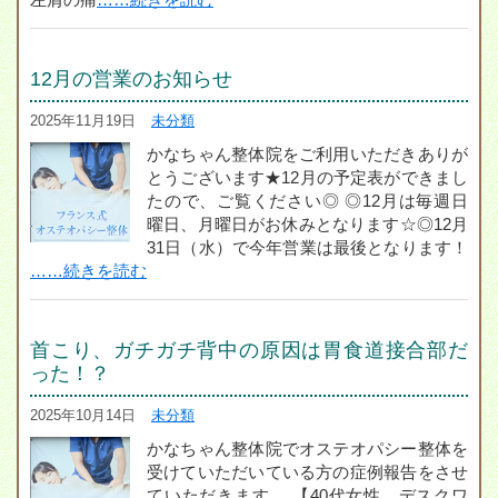
12月の営業のお知らせ
2025年11月19日
未分類
かなちゃん整体院をご利用いただきありが
とうございます★12月の予定表ができまし
たので、ご覧ください◎ ◎12月は毎週日
曜日、月曜日がお休みとなります☆◎12月
31日（水）で今年営業は最後となります！
……続きを読む
首こり、ガチガチ背中の原因は胃食道接合部だ
った！？
2025年10月14日
未分類
かなちゃん整体院でオステオパシー整体を
受けていただいている方の症例報告をさせ
ていただきます。 【40代女性、デスクワ