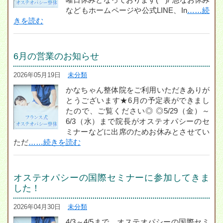
などもホームページや公式LINE、In
……続
きを読む
6月の営業のお知らせ
2026年05月19日
未分類
かなちゃん整体院をご利用いただきありが
とうございます★6月の予定表ができまし
たので、ご覧ください◎ ◎5/29（金）～
6/3（水）まで院長がオステオパシーのセ
ミナーなどに出席のためお休みとさせてい
ただ
……続きを読む
オステオパシーの国際セミナーに参加してきま
した！
2026年04月30日
未分類
4/3～4/5まで、オステオパシーの国際セミ