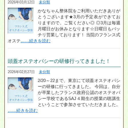
2026年03月12日
未分類
かなちゃん整体院をご利用いただきありが
とうございます★3月の予定表ができてお
りますので、ご覧ください◎ ◎3月は毎週
月曜日がお休みとなります☆日曜日もバッ
チリ営業しております！ 当院のフランス式
オステ
……続きを読む
頭蓋オステオパシーの研修行ってきました！
2026年02月27日
未分類
2/20～22まで、東京にて頭蓋オステオパシ
ーの研修に行ってきました。 今回は、自分
が卒業したフランス政府公認のオステオパ
シー学校であるSAJ４期生の授業の聴講生
ということで参加させていただきました。
……続きを読む