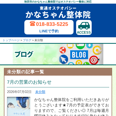
秋田市のかなちゃん整体院ではオステオパシー整体に対応
018-833-5225
LINEで予約
ACCESS
トップページ
>
ブログ
>
未分類
未分類の記事一覧
7月の営業のお知らせ
2026年07月02日
未分類
かなちゃん整体院をご利用いただきありが
とうございます★7月の予定表ができてお
りますので、ご覧ください◎ 7月は毎週月
曜日休みとなっております(^^)/ 急なお休み