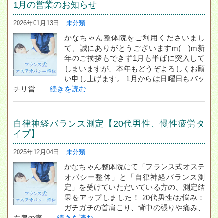
1月の営業のお知らせ
2026年01月13日
未分類
かなちゃん整体院をご利用くださいまし
て、誠にありがとうございますm(__)m新
年のご挨拶もできず1月も半ばに突入して
しまいますが、本年もどうぞよろしくお願
い申し上げます。 1月からは日曜日もバッ
チリ営
……続きを読む
自律神経バランス測定【20代男性、慢性疲労タ
イプ】
2025年12月04日
未分類
かなちゃん整体院にて「フランス式オステ
オパシー整体」と「自律神経バランス測
定」を受けていただいている方の、測定結
果をアップしました！ 20代男性/お悩み：
ガチガチの首肩こり、背中の張りや痛み、
左肩の痛
……続きを読む