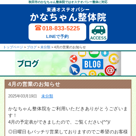
秋田市のかなちゃん整体院ではオステオパシー整体に対応
018-833-5225
LINEで予約
ACCESS
トップページ
>
ブログ
>
未分類
>
4月の営業のお知らせ
4月の営業のお知らせ
2025年03月19日
未分類
かなちゃん整体院をご利用いただきありがとうございま
す！
4月の予定表ができましたので、ご覧ください(^^)/
◎日曜日もバッチリ営業しておりますのでご希望のお客様