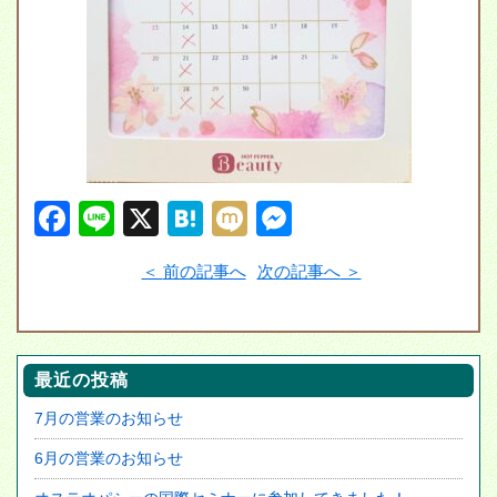
F
Li
X
H
M
M
a
n
at
ixi
e
前の記事へ
次の記事へ
c
e
e
ss
e
n
e
b
a
n
最近の投稿
o
g
7月の営業のお知らせ
o
er
k
6月の営業のお知らせ