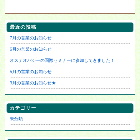
c
e
e
ss
e
n
e
b
a
n
最近の投稿
o
g
7月の営業のお知らせ
o
er
k
6月の営業のお知らせ
オステオパシーの国際セミナーに参加してきました！
5月の営業のお知らせ
3月の営業のお知らせ★
カテゴリー
未分類