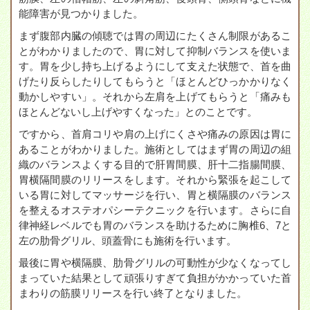
能障害が見つかりました。
まず腹部内臓の傾聴では胃の周辺にたくさん制限があるこ
とがわかりましたので、胃に対して抑制バランスを使いま
す。胃を少し持ち上げるようにして支えた状態で、首を曲
げたり反らしたりしてもらうと「ほとんどひっかかりなく
動かしやすい」。それから左肩を上げてもらうと「痛みも
ほとんどないし上げやすくなった」とのことです。
ですから、首肩コリや肩の上げにくさや痛みの原因は胃に
あることがわかりました。施術としてはまず胃の周辺の組
織のバランスよくする目的で肝胃間膜、肝十二指腸間膜、
胃横隔間膜のリリースをします。それから緊張を起こして
いる胃に対してマッサージを行い、胃と横隔膜のバランス
を整えるオステオパシーテクニックを行います。さらに自
律神経レベルでも胃のバランスを助けるために胸椎6、7と
左の肋骨グリル、頭蓋骨にも施術を行います。
最後に胃や横隔膜、肋骨グリルの可動性が少なくなってし
まっていた結果として頑張りすぎて負担がかかっていた首
まわりの筋膜リリースを行い終了となりました。