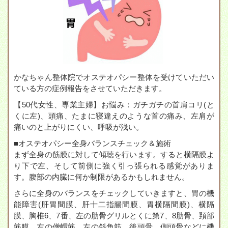
かなちゃん整体院でオステオパシー整体を受けていただい
ている方の症例報告をさせていただきます。
【50代女性、専業主婦】お悩み：ガチガチの首肩コリ(と
くに左)、頭痛、たまに寝違えのような首の痛み、左肩が
痛いのと上がりにくい、呼吸が浅い。
■オステオパシー全身バランスチェック＆施術
まず全身の筋膜に対して傾聴を行います。すると横隔膜よ
り下で左、そして前側に強く引っ張られる感覚がありま
す。腹部の内臓に何か制限があるかもしれません。
さらに全身のバランスをチェックしていきますと、胃の機
能障害(肝胃間膜、肝十二指腸間膜、胃横隔間膜)、横隔
膜、胸椎6、7番、左の肋骨グリルとくに第7、8肋骨、頚部
筋膜、左の僧帽筋、左の斜角筋、後頭骨、側頭骨などに機