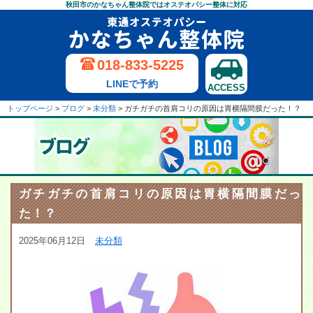
秋田市のかなちゃん整体院ではオステオパシー整体に対応
018-833-5225
LINEで予約
ACCESS
トップページ
>
ブログ
>
未分類
>
ガチガチの首肩コリの原因は胃横隔間膜だった！？
ガチガチの首肩コリの原因は胃横隔間膜だっ
た！？
2025年06月12日
未分類