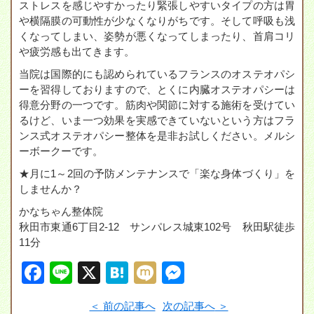
ストレスを感じやすかったり緊張しやすいタイプの方は胃
や横隔膜の可動性が少なくなりがちです。そして呼吸も浅
くなってしまい、姿勢が悪くなってしまったり、首肩コリ
や疲労感も出てきます。
当院は国際的にも認められているフランスのオステオパシ
ーを習得しておりますので、とくに内臓オステオパシーは
得意分野の一つです。筋肉や関節に対する施術を受けてい
るけど、いま一つ効果を実感できていないという方はフラ
ンス式オステオパシー整体を是非お試しください。メルシ
ーボークーです。
★月に1～2回の予防メンテナンスで「楽な身体づくり」を
しませんか？
かなちゃん整体院
秋田市東通6丁目2-12 サンパレス城東102号 秋田駅徒歩
11分
F
Li
X
H
M
M
a
n
at
ixi
e
前の記事へ
次の記事へ